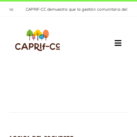
Saltar
ismo
CAPRIF-CC demuestra que la gestión comunitaria del monte es
al
contenido
Toggle
Naviga
PROYECTO
ACTIVIDADES
RESULTADOS
ACTUALIDAD
CONTACTO