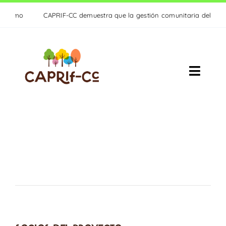
Saltar
rismo
CAPRIF-CC demuestra que la gestión comunitaria del monte es
al
contenido
Toggle
Naviga
PROYECTO
ACTIVIDADES
RESULTADOS
ACTUALIDAD
CONTACTO