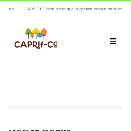
Saltar
rismo
CAPRIF-CC demuestra que la gestión comunitaria del monte e
al
contenido
Toggle
Naviga
PROYECTO
ACTIVIDADES
RESULTADOS
ACTUALIDAD
CONTACTO