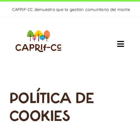
Saltar
CAPRIF-CC demuestra que la gestión comunitaria del monte es clave par
al
contenido
Toggle
Naviga
PROYECTO
ACTIVIDADES
POLÍTICA DE
RESULTADOS
COOKIES
ACTUALIDAD
CONTACTO