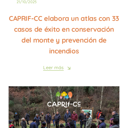
21/10/2025
CAPRIF-CC elabora un atlas con 33
casos de éxito en conservación
del monte y prevención de
incendios
Leer más