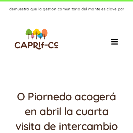
Saltar
ra que la gestión comunitaria del monte es clave para crear paisajes r
al
contenido
Toggle
Naviga
PROYECTO
ACTIVIDADES
O Piornedo acogerá
RESULTADOS
en abril la cuarta
ACTUALIDAD
visita de intercambio
CONTACTO