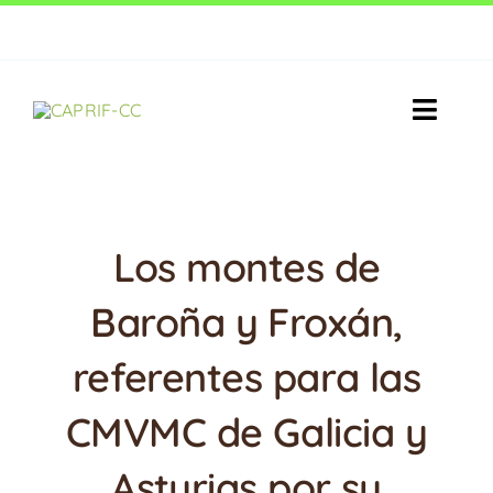
Saltar
Ecot
al
contenido
Toggle
Naviga
PROYECTO
ACTIVIDADES
Los montes de
Baroña y Froxán,
RESULTADOS
referentes para las
ACTUALIDAD
CMVMC de Galicia y
CONTACTO
Asturias por su