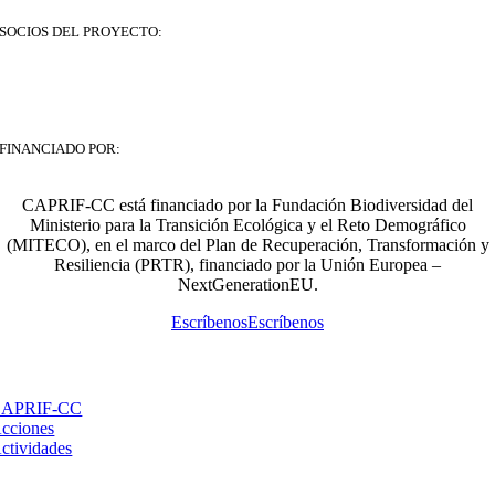
SOCIOS DEL PROYECTO:
FINANCIADO POR:
CAPRIF-CC está financiado por la Fundación Biodiversidad del
Ministerio para la Transición Ecológica y el Reto Demográfico
(MITECO), en el marco del Plan de Recuperación, Transformación y
Resiliencia (PRTR), financiado por la Unión Europea –
NextGenerationEU.
Escríbenos
Escríbenos
Te interesa:
APRIF-CC
cciones
ctividades
Llámanos: