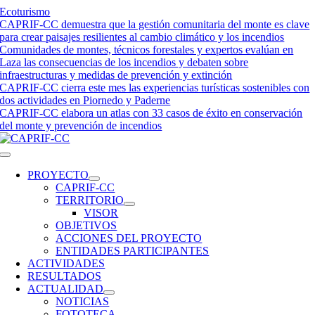
Saltar
Ecoturismo
al
CAPRIF-CC demuestra que la gestión comunitaria del monte es clave
contenido
para crear paisajes resilientes al cambio climático y los incendios
Comunidades de montes, técnicos forestales y expertos evalúan en
Laza las consecuencias de los incendios y debaten sobre
infraestructuras y medidas de prevención y extinción
CAPRIF-CC cierra este mes las experiencias turísticas sostenibles con
dos actividades en Piornedo y Paderne
CAPRIF-CC elabora un atlas con 33 casos de éxito en conservación
del monte y prevención de incendios
Toggle
Navigation
PROYECTO
CAPRIF-CC
TERRITORIO
VISOR
OBJETIVOS
ACCIONES DEL PROYECTO
ENTIDADES PARTICIPANTES
ACTIVIDADES
RESULTADOS
ACTUALIDAD
NOTICIAS
FOTOTECA