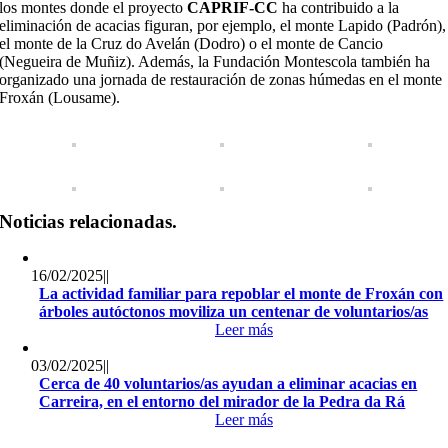
los montes donde el proyecto
CAPRIF-CC
ha contribuido a la
eliminación de acacias figuran, por ejemplo, el monte Lapido (Padrón),
el monte de la Cruz do Avelán (Dodro) o el monte de Cancio
(Negueira de Muñiz). Además, la Fundación Montescola también ha
organizado una jornada de restauración de zonas húmedas en el monte
Froxán (Lousame).
Noticias relacionadas.
16/02/2025
||
La actividad familiar para repoblar el monte de Froxán con
árboles autóctonos moviliza un centenar de voluntarios/as
Leer más
03/02/2025
||
Cerca de 40 voluntarios/as ayudan a eliminar acacias en
Carreira, en el entorno del mirador de la Pedra da Rá
Leer más