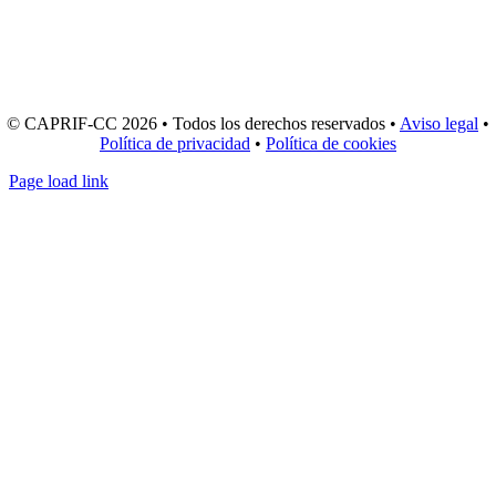
(+34) 981 654 637
(+34) 881 015 781
© CAPRIF-CC 2026 • Todos los derechos reservados •
Aviso legal
•
Política de privacidad
•
Política de cookies
Page load link
Ir
a
Arriba