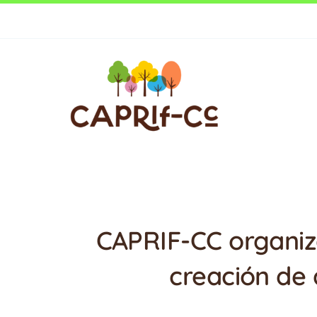
Saltar
Ecoturismo
al
contenido
CAPRIF-CC organiza
creación de 