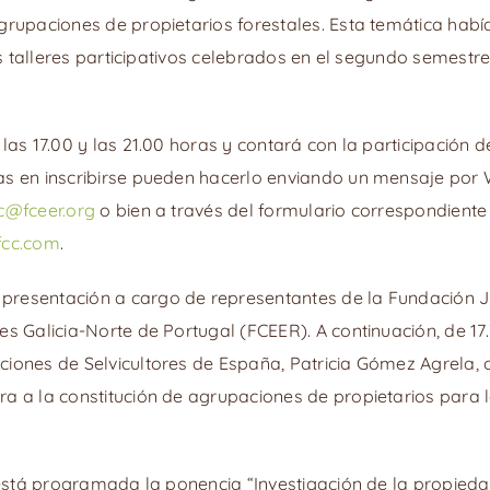
grupaciones de propietarios forestales. Esta temática habí
los talleres participativos celebrados en el segundo semestr
las 17.00 y las 21.00 horas y contará con la participación d
as en inscribirse pueden hacerlo enviando un mensaje por
c@fceer.org
o bien a través del formulario correspondiente
fcc.com
.
presentación a cargo de representantes de la Fundación 
s Galicia-Norte de Portugal (FCEER). A continuación, de 17.
iones de Selvicultores de España, Patricia Gómez Agrela, o
a a la constitución de agrupaciones de propietarios para la
s está programada la ponencia “Investigación de la propied