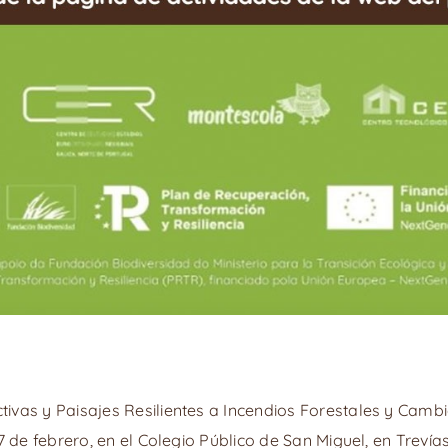
ivas y Paisajes Resilientes a Incendios Forestales y Camb
 7 de febrero, en el Colegio Público de San Miguel, en Treví