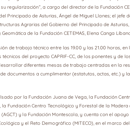
su regularización”, a cargo del director de la Fundación C
el Principado de Asturias, Ángel de Miguel Llanes; el jefe 
structuras Agrarias del Gobierno del Principado de Asturias,
 y Geomática de la Fundación CETEMAS, Elena Canga Líbano
ión de trabajo técnico entre las 19.00 y las 21.00 horas, en 
 técnicos del proyecto CAPRIF-CC, de los ponentes y de lo
desarrollar diferentes mesas de trabajo centradas en la r
n de documentos a cumplimentar (estatutos, actas, etc.) y l
lsado por la Fundación Juana de Vega, la Fundación Centr
, la Fundación Centro Tecnológico y Forestal de la Madera
io (AGCT) y la Fundación Montescola, y cuenta con el apoyo
n Ecológica y el Reto Demográfico (MITECO), en el marco de