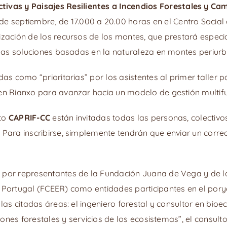
ivas y Paisajes Resilientes a Incendios Forestales y Ca
de septiembre, de 17.000 a 20.00 horas en el Centro Social
zación de los recursos de los montes, que prestará especial
y las soluciones basadas en la naturaleza en montes periu
as como “prioritarias” por los asistentes al primer taller pa
 en Rianxo para avanzar hacia un modelo de gestión multif
cto
CAPRIF-CC
están invitadas todas las personas, colectiv
 Para inscribirse, simplemente tendrán que enviar un correo
 por representantes de la Fundación Juana de Vega y de l
e Portugal (FCEER) como entidades participantes en el por
 las citadas áreas: el ingeniero forestal y consultor en bi
ciones forestales y servicios de los ecosistemas”, el consulto