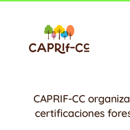
Saltar
Ecoturismo
al
contenido
CAPRIF-CC organiza 
certificaciones for