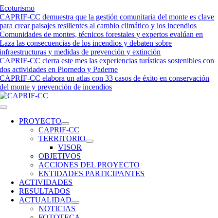
Saltar
Ecoturismo
al
CAPRIF-CC demuestra que la gestión comunitaria del monte es clave
contenido
para crear paisajes resilientes al cambio climático y los incendios
Comunidades de montes, técnicos forestales y expertos evalúan en
Laza las consecuencias de los incendios y debaten sobre
infraestructuras y medidas de prevención y extinción
CAPRIF-CC cierra este mes las experiencias turísticas sostenibles con
dos actividades en Piornedo y Paderne
CAPRIF-CC elabora un atlas con 33 casos de éxito en conservación
del monte y prevención de incendios
Toggle
Navigation
PROYECTO
CAPRIF-CC
TERRITORIO
VISOR
OBJETIVOS
ACCIONES DEL PROYECTO
ENTIDADES PARTICIPANTES
ACTIVIDADES
RESULTADOS
ACTUALIDAD
NOTICIAS
FOTOTECA