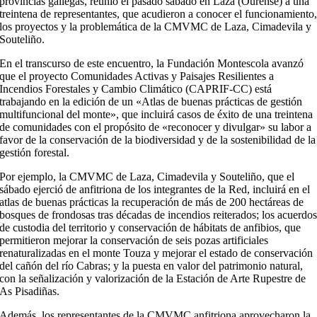
provincias gallegas, reunió el pasado sábado en Laza (Ourense) a una
treintena de representantes, que acudieron a conocer el funcionamiento
los proyectos y la problemática de la CMVMC de Laza, Cimadevila y
Souteliño.
En el transcurso de este encuentro, la Fundación Montescola avanzó
que el proyecto Comunidades Activas y Paisajes Resilientes a
Incendios Forestales y Cambio Climático (CAPRIF-CC) está
trabajando en la edición de un «Atlas de buenas prácticas de gestión
multifuncional del monte», que incluirá casos de éxito de una treintena
de comunidades con el propósito de «reconocer y divulgar» su labor a
favor de la conservación de la biodiversidad y de la sostenibilidad de la
gestión forestal.
Por ejemplo, la CMVMC de Laza, Cimadevila y Souteliño, que el
sábado ejerció de anfitriona de los integrantes de la Red, incluirá en el
atlas de buenas prácticas la recuperación de más de 200 hectáreas de
bosques de frondosas tras décadas de incendios reiterados; los acuerdo
de custodia del territorio y conservación de hábitats de anfibios, que
permitieron mejorar la conservación de seis pozas artificiales
renaturalizadas en el monte Touza y mejorar el estado de conservación
del cañón del río Cabras; y la puesta en valor del patrimonio natural,
con la señalización y valorización de la Estación de Arte Rupestre de
As Pisadiñas.
Además, los representantes de la CMVMC anfitriona aprovecharon la