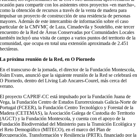
ocasión para compartir con los asistentes otros proyectos «en marcha»,
como la obtención de recursos a través de la venta de madera para
impulsar un proyecto de construcción de una residencia de personas
mayores. Además de este intercambio de información sobre el caso
particular de la CMVMC de Laza, Cimadevila y Souteliño, este tercer
encuentro de la Red de Áreas Conservadas por Comunidades Locales
también incluyó una visita de campo a varios puntos del territorio de la
comunidad, que ocupa en total una extensión aproximada de 2.451
hectáreas.
La próxima reunión de la Red, en O Piornedo
En el transcurso de la jornada, el director de la Fundación Montescola,
Joám Evans, anunció que la siguiente reunión de la Red se celebrará e
O Piornedo, dentro del Living Lab Ancares-Courel, más cerca del
verano.
El proyecto CAPRIF-CC está impulsado por la Fundación Juana de
Vega, la Fundación Centro de Estudos Eurorrexionais Galicia-Norte de
Portugal (FCEER), la Fundación Centro Tecnológico y Forestal de la
Madera (CETEMAS), la Asociación Galega de Custodia do Territorio
(AGCT) y la Fundación Montescola, y cuenta con el apoyo de la
Fundación Biodiversidad del Ministerio para la Transición Ecológica y
el Reto Demográfico (MITECO), en el marco del Plan de
Recuperación, Transformación y Resiliencia (PRTR), financiado por la