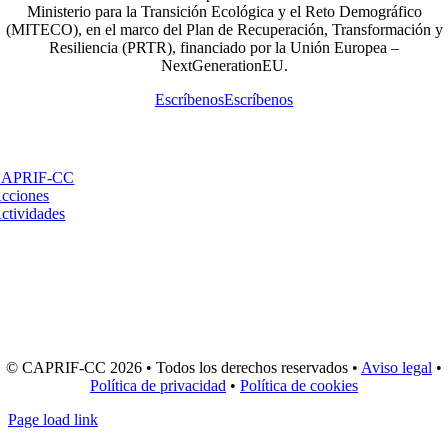
Ministerio para la Transición Ecológica y el Reto Demográfico
(MITECO), en el marco del Plan de Recuperación, Transformación y
Resiliencia (PRTR), financiado por la Unión Europea –
NextGenerationEU.
Escríbenos
Escríbenos
Te interesa:
APRIF-CC
cciones
ctividades
Llámanos:
(+34) 981 654 637
(+34) 881 015 781
© CAPRIF-CC 2026 • Todos los derechos reservados •
Aviso legal
•
Política de privacidad
•
Política de cookies
Page load link
Ir